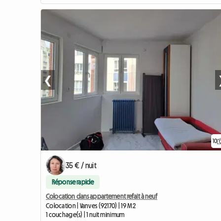
❮
10
35 € / nuit
Réponse rapide
Colocation dans appartement refait à neuf
Colocation | Vanves (92170) | 19 M2
1 couchage(s) | 1 nuit minimum