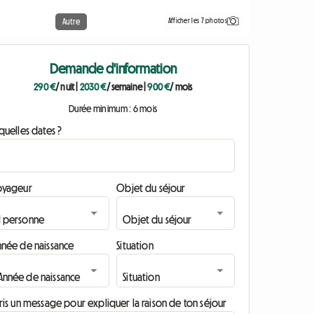
Afficher les 7 photos
Autre
Demande d'information
290 €
/ nuit
|
2030 €
/ semaine
|
900 €
/ mois
Durée minimum : 6 mois
quelles dates ?
oyageur
Objet du séjour
nnée de naissance
Situation
ris un message pour expliquer la raison de ton séjour