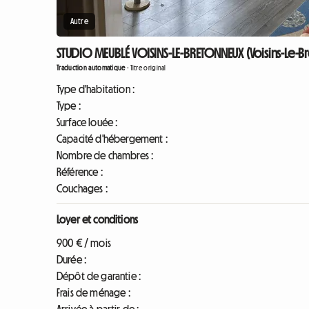
Autre
STUDIO MEUBLÉ VOISINS-LE-BRETONNEUX (Voisins-Le-B
Traduction automatique
-
Titre original
Type d'habitation :
Type :
Surface louée :
Capacité d'hébergement :
Nombre de chambres :
Référence :
Couchages :
Loyer et conditions
900 € / mois
Durée :
Dépôt de garantie :
Frais de ménage :