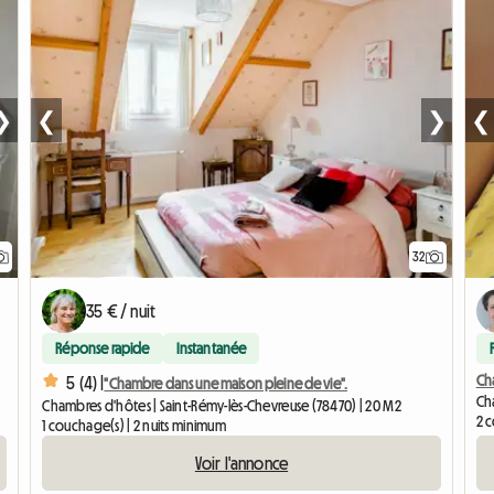
❯
❮
❯
❮
32
35 € / nuit
Réponse rapide
Instantanée
Ch
5 (4) |
"Chambre dans une maison pleine de vie".
Cha
Chambres d'hôtes | Saint-Rémy-lès-Chevreuse (78470) | 20 M2
2 
1 couchage(s) | 2 nuits minimum
Voir l'annonce