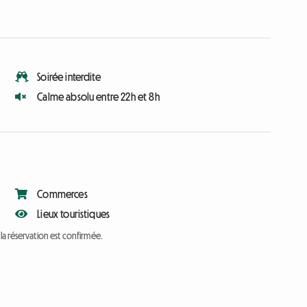
Soirée interdite
Calme absolu entre 22h et 8h
Commerces
Lieux touristiques
a réservation est confirmée.