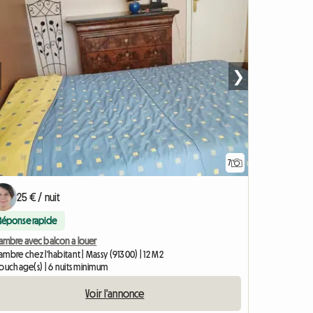
❯
7
25 € / nuit
Réponse rapide
ambre avec balcon a louer
mbre chez l'habitant | Massy (91300) | 12 M2
couchage(s) | 6 nuits minimum
Voir l'annonce