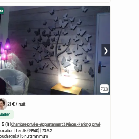
éo
❯
7
21 € / nuit
Master
5 (1) |
Chambre privée - Appartement 3 Pièces - Parking privé
ocation | Les Ulis (91940) | 70 M2
couchage(s) | 5 nuits minimum