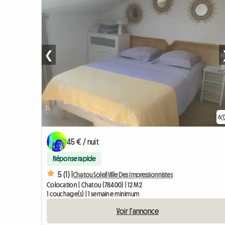
❮
6
45 € / nuit
Réponse rapide
5 (1) |
Chatou Soleil Ville Des Impressionnistes
Colocation | Chatou (78400) | 12 M2
1 couchage(s) | 1 semaine minimum
Voir l'annonce