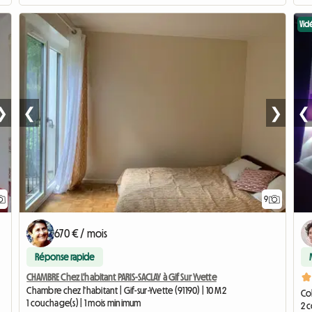
Vid
❯
❮
❯
❮
9
670 € / mois
Réponse rapide
CHAMBRE Chez L'habitant PARIS-SACLAY à Gif Sur Yvette
Chambre chez l'habitant | Gif-sur-Yvette (91190) | 10 M2
Col
1 couchage(s) | 1 mois minimum
2 