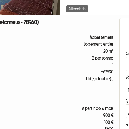
Salle de bain
retonneux - 78960)
Appartement
Logement entier
20 m²
A 
2 personnes
1
667590
V
1 Lit(s) double(s)
A
A partir de 6 mois
900 €
100 €
Ec