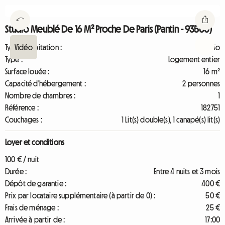
Studio Meublé De 16 M² Proche De Paris (Pantin - 93500)
Type d'habitation :
Studio
Type :
Logement entier
Surface louée :
16 m²
Capacité d'hébergement :
2 personnes
Nombre de chambres :
1
Référence :
182751
Couchages :
1 Lit(s) double(s), 1 canapé(s) lit(s)
Loyer et conditions
100 € / nuit
Durée :
Entre 4 nuits et 3 mois
Dépôt de garantie :
400 €
Prix par locataire supplémentaire (à partir de 0) :
50 €
Frais de ménage :
25 €
Arrivée à partir de :
17:00