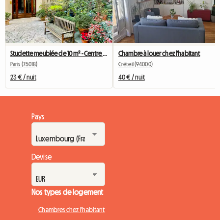
Studette meublée de 10 m² - Centre de Paris - Calme et lumineux
Chambre à louer chez l'habitant
Paris (75018)
Créteil (94000)
23 € / nuit
40 € / nuit
Pays
Devise
Nos types de logement
Chambres chez l'habitant