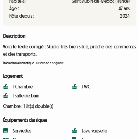
Habite à :
Saint-Aubin-de-Médoc (France)
Âge :
47 ans
Hôte depuis :
2024
Description
Voici le texte corrigé : Studio très bien situé, proche des commerces
et des transports.
Traduction automatique
-
Description originale
Logement
1 Chambre
1 WC
1 salle de bain
Chambre :
1 Lit(s) double(s)
Équipements classiques
Serviettes
Lave-vaisselle