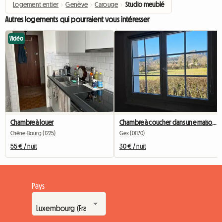
Logement entier
›
Genève
›
Carouge
›
Studio meublé
Autres logements qui pourraient vous intéresser
Vidéo
Chambre à louer
Chambre à coucher dans une maison au calme
Chêne-Bourg (1225)
Gex (01170)
55 € / nuit
30 € / nuit
Pays