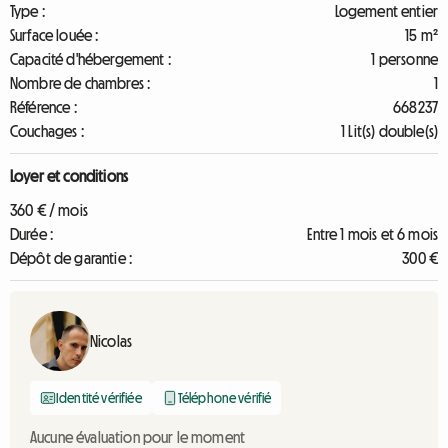
Type :
Logement entier
Surface louée :
15 m²
Capacité d'hébergement :
1 personne
Nombre de chambres :
1
Référence :
668237
Couchages :
1 Lit(s) double(s)
Loyer et conditions
360 € / mois
Durée :
Entre 1 mois et 6 mois
Dépôt de garantie :
300 €
Nicolas
Identité vérifiée
Téléphone vérifié
Aucune évaluation pour le moment