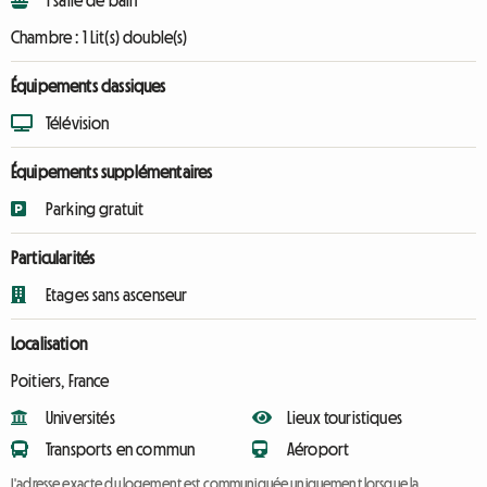
1 salle de bain
Chambre :
1 Lit(s) double(s)
Équipements classiques
Télévision
Équipements supplémentaires
Parking gratuit
Particularités
Etages sans ascenseur
Localisation
Poitiers, France
Universités
Lieux touristiques
Transports en commun
Aéroport
L'adresse exacte du logement est communiquée uniquement lorsque la