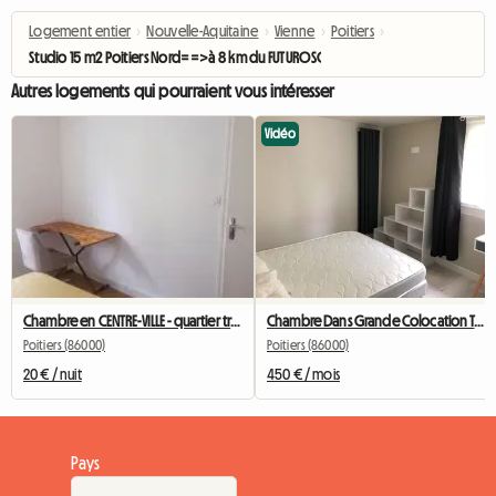
Logement entier
›
Nouvelle-Aquitaine
›
Vienne
›
Poitiers
›
Studio 15 m2 Poitiers Nord==>à 8 km du FUTUROSCOPE
Autres logements qui pourraient vous intéresser
Vidéo
Chambre en CENTRE-VILLE - quartier très calme
Chambre Dans Grande Colocation Très Bien Située
Poitiers (86000)
Poitiers (86000)
20 € / nuit
450 € / mois
Pays