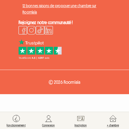
12 bonnes raisons de proposer une chambre sur
Roomlala
Rejoignez notre communauté !
© 2026 Roomlala
Fonctionnement
Connexion
Inscription
+ chambre