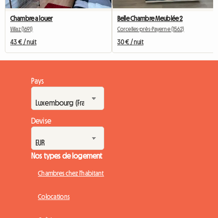
Chambre a louer
Belle Chambre Meublée 2
Villaz (1691)
Corcelles-près-Payerne (1562)
43 € / nuit
30 € / nuit
Pays
Devise
Nos types de logement
Chambres chez l'habitant
Colocations