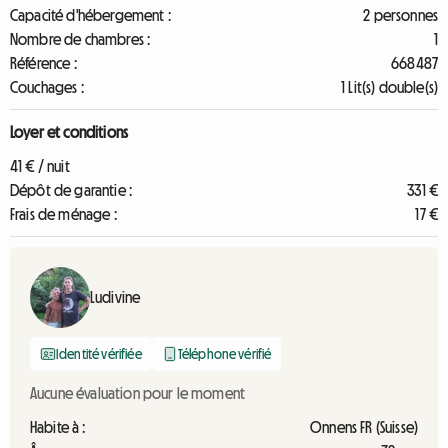
Capacité d'hébergement :
2 personnes
Nombre de chambres :
1
Référence :
668487
Couchages :
1 Lit(s) double(s)
Loyer et conditions
41 € / nuit
Dépôt de garantie :
331 €
Frais de ménage :
17 €
Ludivine
Identité vérifiée
Téléphone vérifié
Aucune évaluation pour le moment
Habite à :
Onnens FR (Suisse)