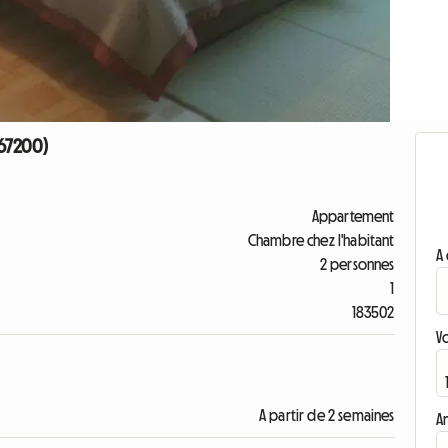
 67200)
Appartement
Chambre chez l'habitant
A 
2 personnes
1
183502
V
A partir de 2 semaines
A