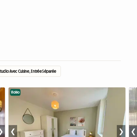
tudio Avec Cuisine, Entrée Séparée
Vidéo
❯
❮
❯
❮