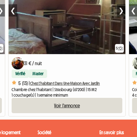
❯
❮
❯
❮
5
31 € / nuit
Vérifié
Master
5 (13) |
Chez L'habitant Dans Une Maison Avec Jardin
Chambre chez l'habitant | Strasbourg (67200) | 15 M2
Col
1 couchage(s) | 1 semaine minimum
4 c
Voir l'annonce
e logement
Société
En savoir plus