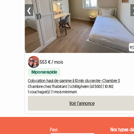
❮
8
553 € / mois
Réponse rapide
Colocation haut de gamme à 10 min du centre - Chambre 3
Chambre chez l'habitant | Schiltigheim (67300) | 10 M2
1 couchage(s) | 1 mois minimum
Voir l'annonce
Pays
Nos types d