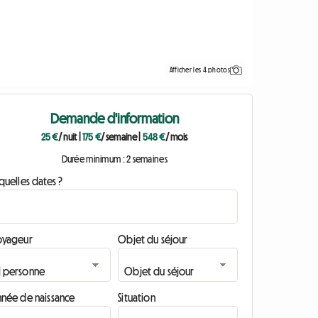
Afficher les 4 photos
Demande d'information
25 €
/ nuit
|
175 €
/ semaine
|
548 €
/ mois
Durée minimum : 2 semaines
quelles dates ?
oyageur
Objet du séjour
nnée de naissance
Situation