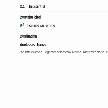
1 habitant(s)
Locataire idéal
Homme ou femme
Localisation
Strasbourg, France
L'adresse exacte du logement est communiquée uniquement lorsque l