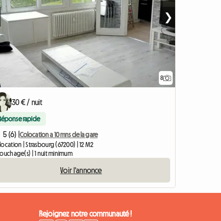
❯
8
30 € / nuit
Réponse rapide
5 (6) |
Colocation a 10 mns de la gare
ocation | Strasbourg (67200) | 12 M2
ouchage(s) | 1 nuit minimum
Voir l'annonce
Rejoignez notre communauté !