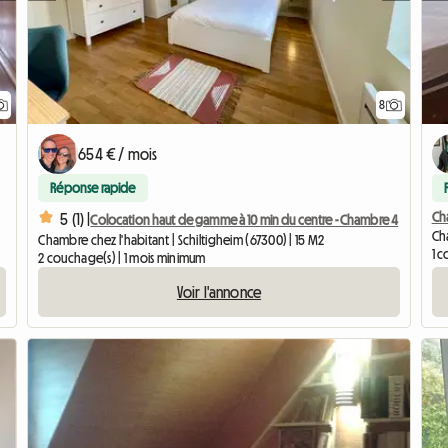
8
654 € / mois
Réponse rapide
Cha
5 (1) |
Colocation haut de gamme à 10 min du centre - Chambre 4
Cha
Chambre chez l'habitant | Schiltigheim (67300) | 15 M2
1 
2 couchage(s) | 1 mois minimum
Voir l'annonce