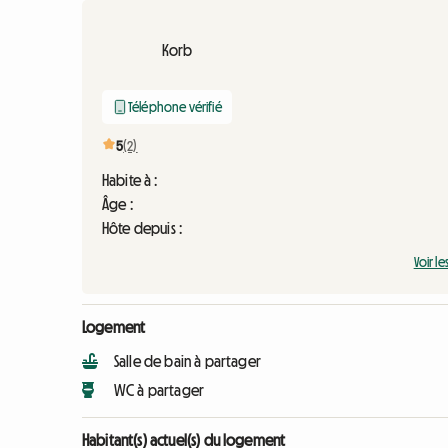
Korb
Téléphone vérifié
5
(2)
Habite à :
Âge :
Hôte depuis :
Voir le
Logement
Salle de bain à partager
WC à partager
Habitant(s) actuel(s) du logement