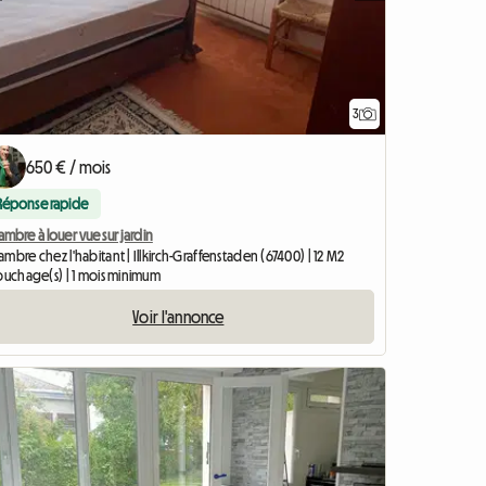
3
650 € / mois
Réponse rapide
mbre à louer vue sur jardin
mbre chez l'habitant | Illkirch-Graffenstaden (67400) | 12 M2
couchage(s) | 1 mois minimum
Voir l'annonce