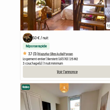
7
50 € / nuit
Réponse rapide
3.7 (3) |
Mazurka Gîtes Au Bal Paysan
Logement entier | Berstett (67370) | 25 M2
3 couchage(s) | 1 nuit minimum
Voir l'annonce
Vidéo