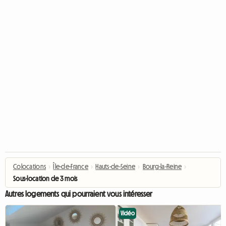
Colocations
›
Île-de-France
›
Hauts-de-Seine
›
Bourg-la-Reine
›
Sous-location de 3 mois
Autres logements qui pourraient vous intéresser
Vidéo