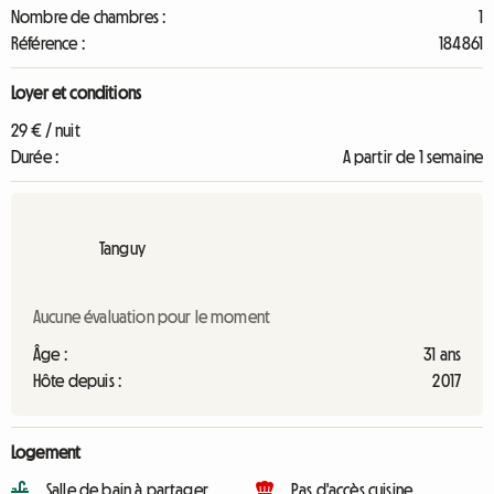
Nombre de chambres :
1
Référence :
184861
Loyer et conditions
29 € / nuit
Durée :
A partir de 1 semaine
Tanguy
Aucune évaluation pour le moment
Âge :
31 ans
Hôte depuis :
2017
Logement
Salle de bain à partager
Pas d'accès cuisine