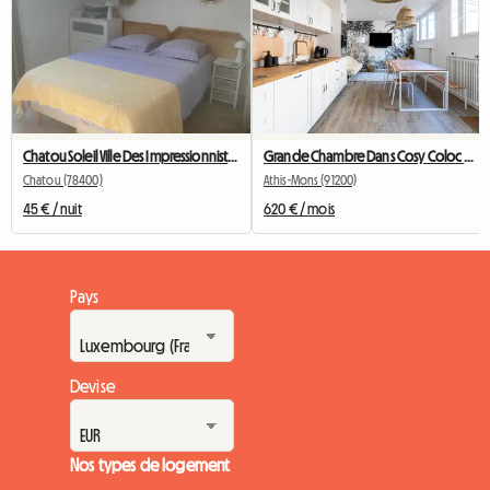
Chatou Soleil Ville Des Impressionnistes
Grande Chambre Dans Cosy Coloc #5 New York près d'olry
Chatou (78400)
Athis-Mons (91200)
45 € / nuit
620 € / mois
Pays
Devise
Nos types de logement