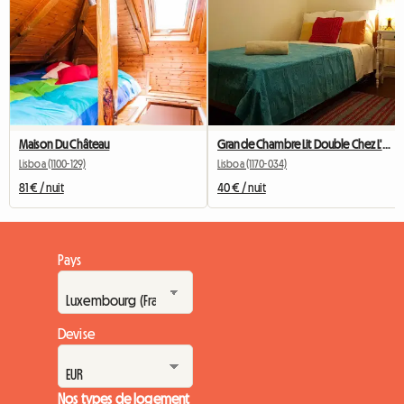
Maison Du Château
Grande Chambre Lit Double Chez L'habitant - Graça
Lisboa (1100-129)
Lisboa (1170-034)
81 € / nuit
40 € / nuit
Pays
Devise
Nos types de logement