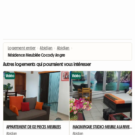
Logement entier
›
Abidjan
›
Abidjan
›
Résidence Meublée Cocody Angre
Autres logements qui pourraient vous intéresser
Vidéo
Vidéo
APPARTEMENT DE 02 PIECES MEUBLEES
MAGNIFIQUE STUDIO MEUBLE A LA RIVIERA
Abidjan
Abidjan