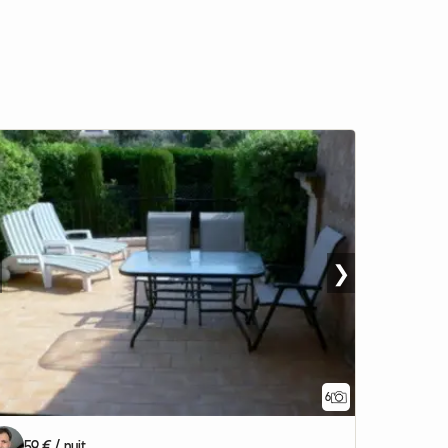
❯
6
59 € / nuit