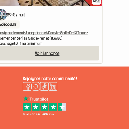
12
Accéder à l'anno
89 € / nuit
A découvrir
ue Appartements Exceptionnels Dans Le Golfe De St Tropez
gement entier | La Garde-Freinet (83680)
ouchage(s) | 1 nuit minimum
Voir l'annonce
Rejoignez notre communauté !