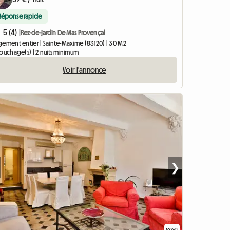
Réponse rapide
5 (4) |
Rez-de-jardin De Mas Provençal
gement entier | Sainte-Maxime (83120) | 30 M2
couchage(s) | 2 nuits minimum
Voir l'annonce
❯