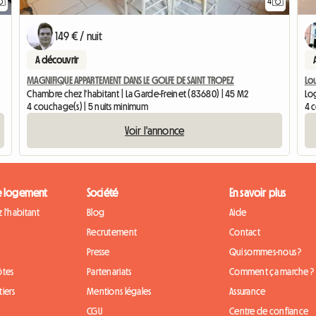
4
149 € / nuit
A découvrir
MAGNIFIQUE APPARTEMENT DANS LE GOLFE DE SAINT TROPEZ
Lo
Chambre chez l'habitant | La Garde-Freinet (83680) | 45 M2
Lo
4 couchage(s) | 5 nuits minimum
4 c
Voir l'annonce
e logement
Société
En savoir plus
 l'habitant
Blog
Aide
Recrutement
Contact
Presse
Qui sommes-nous ?
ôtes
Partenariats
Comment ça marche ?
iers
Mentions légales
Assurance
CGU
Centre de confiance