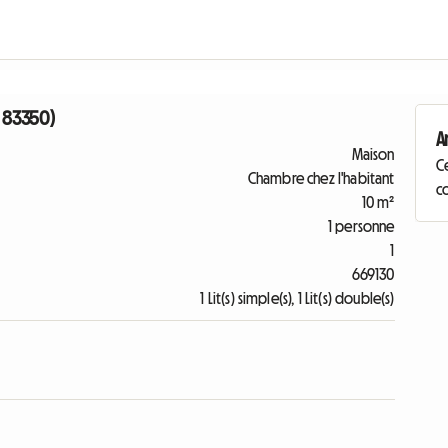
 83350)
A
Maison
C
Chambre chez l'habitant
co
10 m²
1 personne
1
669130
1 Lit(s) simple(s), 1 Lit(s) double(s)