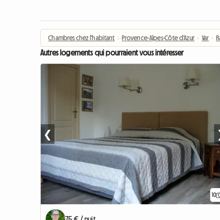
Chambres chez l'habitant
›
Provence-Alpes-Côte d'Azur
›
Var
›
R
Autres logements qui pourraient vous intéresser
❮
10
75 € / nuit