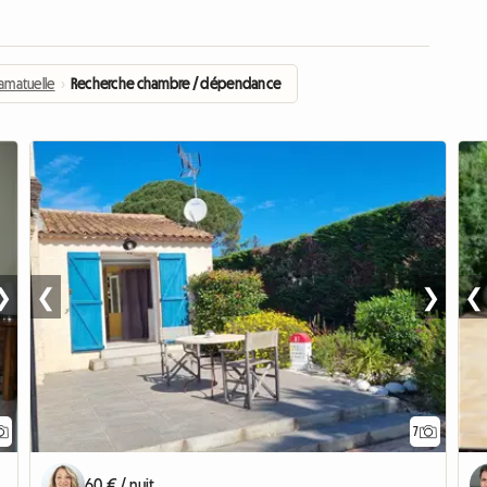
amatuelle
›
Recherche chambre / dépendance
❯
❮
❯
❮
7
60 € / nuit