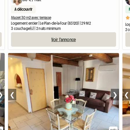
A découvrir
Mazet 30 m2 avec terrasse
Logement entier | Le Plan-de-la-Tour (83120) | 29 M2
Lo
3 couchage(s) | 2 nuits minimum
2 
Voir l'annonce
❯
❮
❯
❮