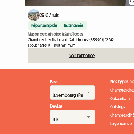
3
25 € / nuit
Réponse rapide
Instantanée
Maison de plain-pied à Saint-Tropez
Chambre chez l'habitant | Saint-Tropez (83990) | 12 M2
1 couchage(s) | 1 nuit minimum
Voir l'annonce
Pays
Nos types d
Chambres chez
Colocations
Devise
Colivings
Chambres d'h
Logements ent