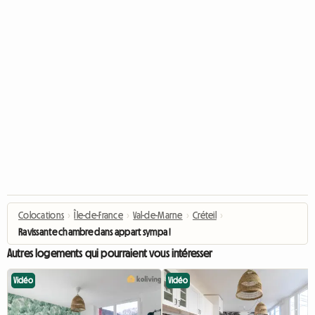
Colocations
›
Île-de-France
›
Val-de-Marne
›
Créteil
›
Ravissante chambre dans appart sympa !
Autres logements qui pourraient vous intéresser
Vidéo
Vidéo