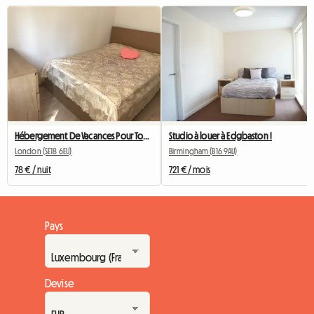
Hébergement De Vacances Pour Touristes
Studio à louer à Edgbaston !
London (SE18 6EU)
Birmingham (B16 9AU)
78 € / nuit
721 € / mois
Pays
Devise