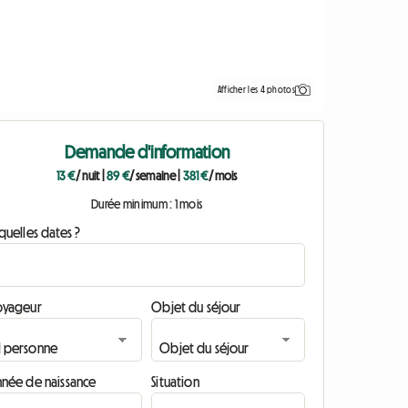
Afficher les 4 photos
Demande d'information
13 €
/ nuit
|
89 €
/ semaine
|
381 €
/ mois
Durée minimum : 1 mois
quelles dates ?
oyageur
Objet du séjour
nnée de naissance
Situation