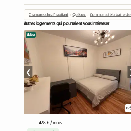
Chambres chez l'habitant
›
Québec
›
Communauté-Urbaine-de-
Autres logements qui pourraient vous intéresser
Vidéo
❮
13
438 € / mois