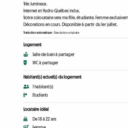
Très lumineux.
Internet et Hydro Québec inclus.
Votre colocataire sera ma fille, étudiante. Femme exclusive
Décorations en cours. Disponible à partir du 1er juillet.
Traduction automatique
-
Description originale
Logement
Salle de bain à partager
WC à partager
Habitant(s) actuel(s) du logement
1 habitant(s)
Etudiants
Locataire idéal
De 18 à 22 ans
Femme