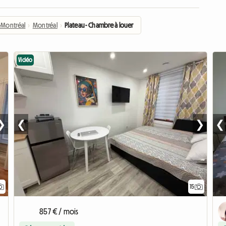
Montréal
›
Montréal
›
Plateau - Chambre à louer
Vidéo
❯
❮
❯
❮
15
857 € / mois