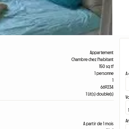
Appartement
Chambre chez l'habitant
150 sq tf
1 personne
A 
1
669234
1 Lit(s) double(s)
V
A
A partir de 1 mois