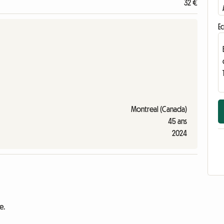
32 €
Ec
Montreal (Canada)
45 ans
2024
e.