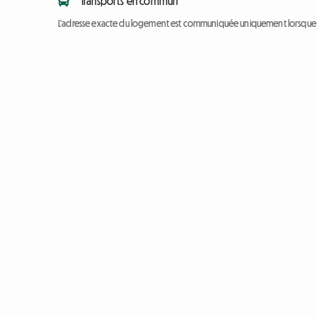
Transports en commun
L'adresse exacte du logement est communiquée uniquement lorsque l