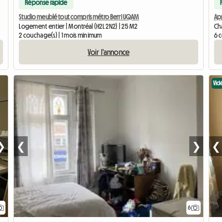
Réponse rapide
Studio meublé tout compris métro Berri UQAM
Ap
Logement entier | Montréal (H2L 2N2) | 25 M2
Cha
2 couchage(s) | 1 mois minimum
6 
Voir l'annonce
Vid
❯
❮
❯
❮
6