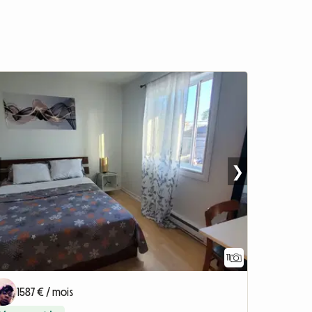
❯
11
1587 € / mois