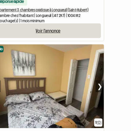
Réponse rapide
partement 3 chambres pratique à Longueuil (Saint-Hubert)
mbre chez l'habitant | Longueuil (J4T 2K7) | 1004 M2
couchage(s) | 1 mois minimum
Voir l'annonce
éo
❯
11