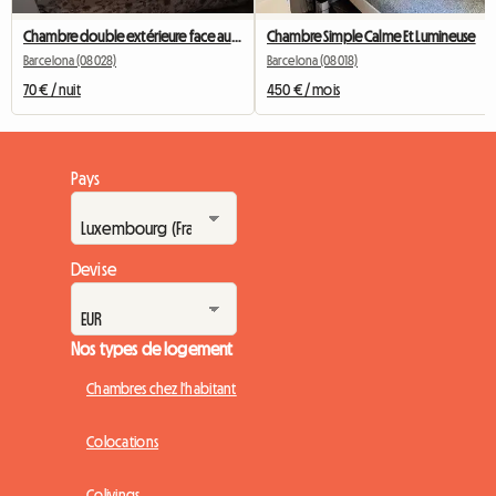
Chambre double extérieure face au Camp Nou
Chambre Simple Calme Et Lumineuse
Barcelona (08028)
Barcelona (08018)
70 € / nuit
450 € / mois
Pays
Devise
Nos types de logement
Chambres chez l'habitant
Colocations
Colivings