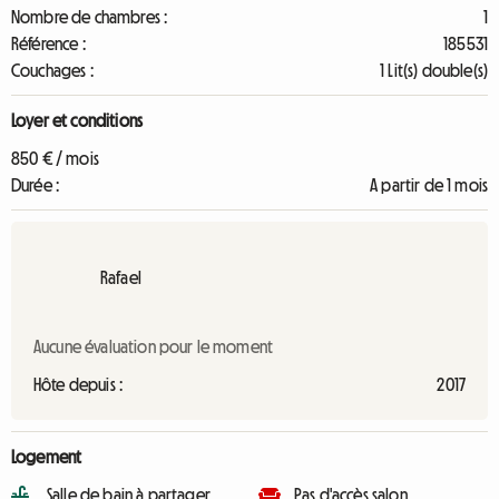
Nombre de chambres :
1
Référence :
185531
Couchages :
1 Lit(s) double(s)
Loyer et conditions
850 € / mois
Durée :
A partir de 1 mois
Rafael
Aucune évaluation pour le moment
Hôte depuis :
2017
Logement
Salle de bain à partager
Pas d'accès salon