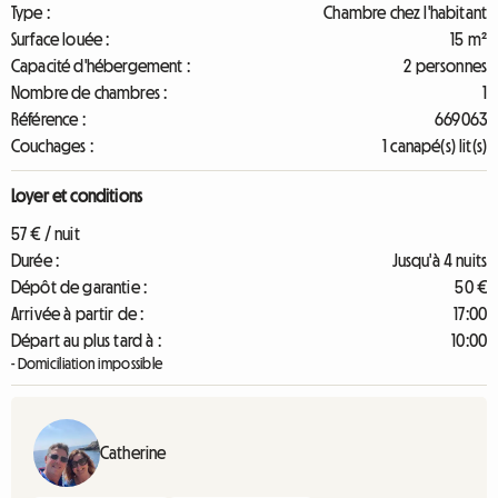
Type :
Chambre chez l'habitant
Surface louée :
15 m²
Capacité d'hébergement :
2 personnes
Nombre de chambres :
1
Référence :
669063
Couchages :
1 canapé(s) lit(s)
Loyer et conditions
57 € / nuit
Durée :
Jusqu'à 4 nuits
Dépôt de garantie :
50 €
Arrivée à partir de :
17:00
Départ au plus tard à :
10:00
- Domiciliation impossible
Catherine