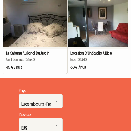
La Cabane Au Fond Du Jardin
Location D'Un Studio À Nice
Saint-Jeannet (06640)
Nice (06340)
45 € / nuit
60 € / nuit
Pays
Devise