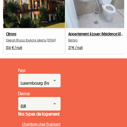
Citrons
Appartement à Louer, Résidence Silkwood
Daerah Khusus Ibukota Jakarta (12960)
Banten
134 € / nuit
27 € / nuit
Pays
Devise
Nos types de logement
Chambres chez l'habitant