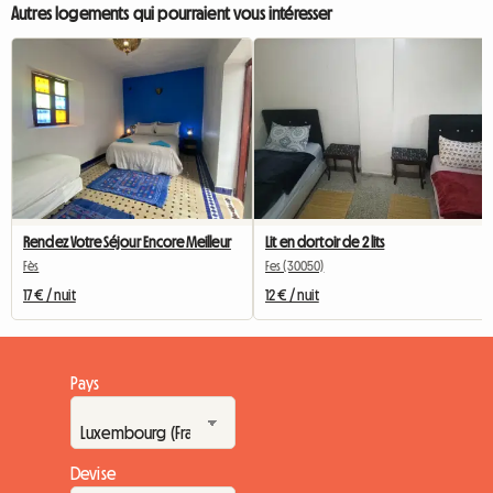
Autres logements qui pourraient vous intéresser
Rendez Votre Séjour Encore Meilleur
Lit en dortoir de 2 lits
Fès
Fes (30050)
17 € / nuit
12 € / nuit
Pays
Devise