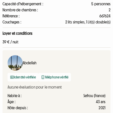
Capacité d'hébergement :
5 personnes
Nombre de chambres :
2
Référence :
667624
Couchages :
2 lits simples, 1 Lit(s) double(s)
Loyer et conditions
39 € / nuit
Abdellah
Identité vérifiée
Téléphone vérifié
Aucune évaluation pour le moment
Habite à :
Sefrou (France)
Âge :
43 ans
Hôte depuis :
2021