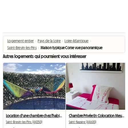
Logement entier
›
Pays de la Loire
›
Loire-Atlantique
›
Saint-Brevin-les-Pins
›
Maison typique Corse vue panoramique
Autres logements qui pourraient vous intéresser
Location d'une chambre chez l'habitant centre St brévin
Chambre Privée En Colocation Meublee
Saint-Brevin-les-Pins (44250)
Saint-Nazaire (44600)