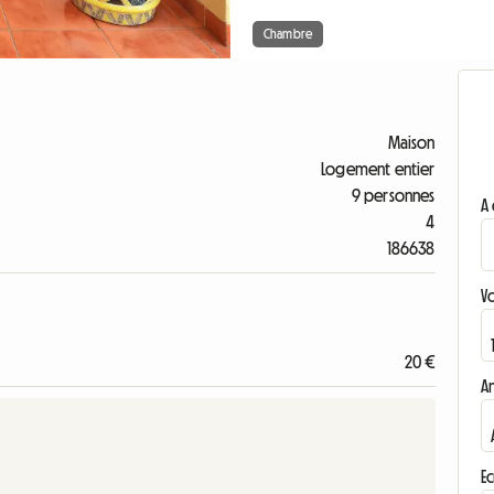
Chambre
Maison
Logement entier
9 personnes
A 
4
186638
V
20 €
A
Ec