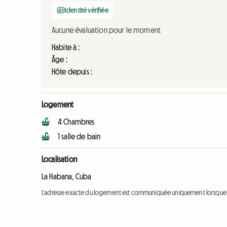
Identité vérifiée
Aucune évaluation pour le moment
Habite à :
Âge :
Hôte depuis :
Logement
4 Chambres
1 salle de bain
Localisation
La Habana, Cuba
L'adresse exacte du logement est communiquée uniquement lorsque l