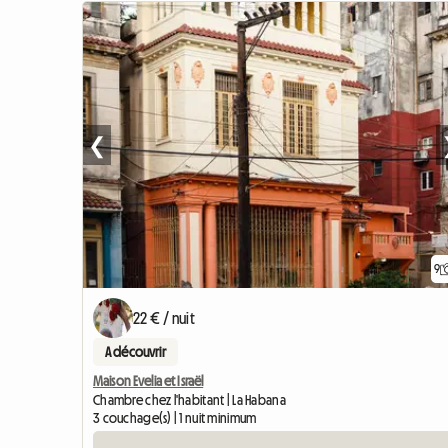
❮
9
22 € / nuit
A découvrir
Maison Evelia et Israël
Chambre chez l'habitant | La Habana
3 couchage(s) | 1 nuit minimum