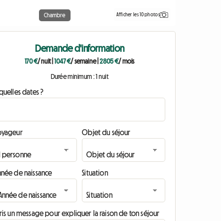
Afficher les 10 photos
Chambre
Demande d'information
170 €
/ nuit
|
1047 €
/ semaine
|
2805 €
/ mois
Durée minimum : 1 nuit
quelles dates ?
oyageur
Objet du séjour
nnée de naissance
Situation
ris un message pour expliquer la raison de ton séjour