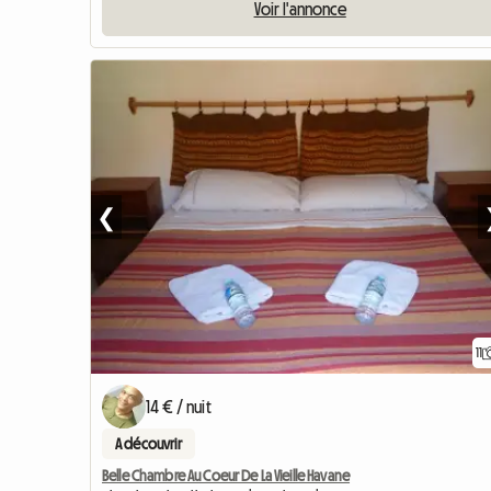
Voir l'annonce
❮
11
14 € / nuit
A découvrir
Belle Chambre Au Coeur De La Vieille Havane