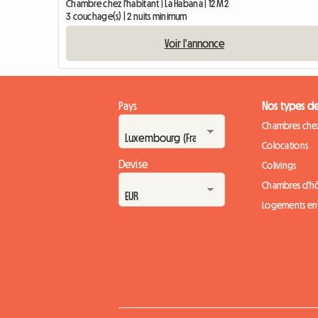
Chambre chez l'habitant | La Habana | 12 M2
3 couchage(s) | 2 nuits minimum
Voir l'annonce
Pays
Nos types d
Chambres chez
Colocations
Devise
Colivings
Chambres d'h
Logements ent