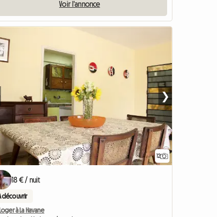
Voir l'annonce
❯
12
18 € / nuit
A découvrir
Loger à La Havane