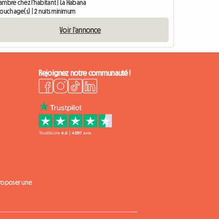
ambre chez l'habitant | La Habana
couchage(s) | 2 nuits minimum
Voir l'annonce
Rejoignez notre communauté !
proposer une