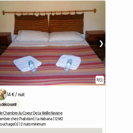
❯
11
14 € / nuit
A découvrir
le Chambre Au Coeur De La Vieille Havane
mbre chez l'habitant | La Habana | 12 M2
couchage(s) | 2 nuits minimum