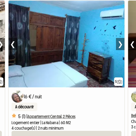
❯
❮
❯
❮
5
16 € / nuit
A découvrir
Bel
5 (1) |
Appartement Central, 2 Pièces
Cha
Logement entier | La Habana | 60 M2
3 
4 couchage(s) | 2 nuits minimum