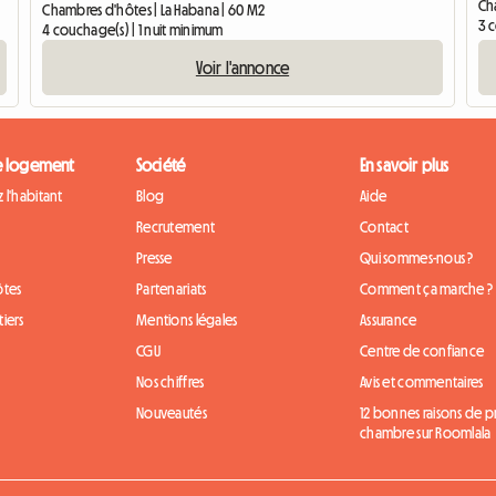
Ch
Chambres d'hôtes | La Habana | 60 M2
3 
4 couchage(s) | 1 nuit minimum
Voir l'annonce
e logement
Société
En savoir plus
 l'habitant
Blog
Aide
Recrutement
Contact
Presse
Qui sommes-nous ?
ôtes
Partenariats
Comment ça marche ?
iers
Mentions légales
Assurance
CGU
Centre de confiance
Nos chiffres
Avis et commentaires
Nouveautés
12 bonnes raisons de 
chambre sur Roomlala