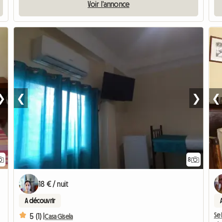
Voir l'annonce
❯
❮
❯
❮
8
18 € / nuit
A découvrir
Se 
5 (1) |
Casa Gisela