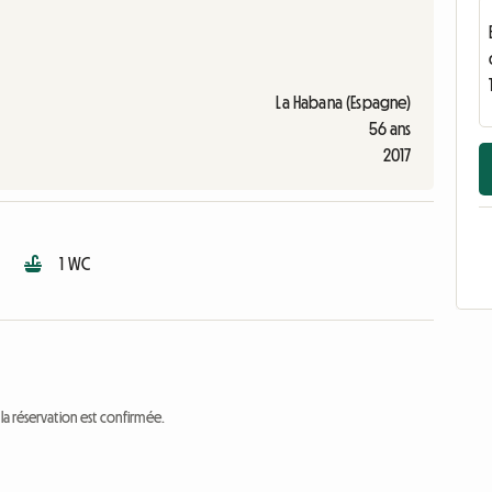
La Habana (Espagne)
56 ans
2017
1 WC
a réservation est confirmée.