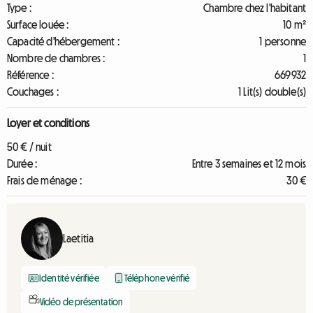
Type :
Chambre chez l'habitant
Surface louée :
10 m²
Capacité d'hébergement :
1 personne
Nombre de chambres :
1
Référence :
669932
Couchages :
1 Lit(s) double(s)
Loyer et conditions
50 € / nuit
Durée :
Entre 3 semaines et 12 mois
Frais de ménage :
30 €
Laetitia
Identité vérifiée
Téléphone vérifié
Vidéo de présentation