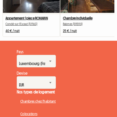
Appartement 1 piece ROMARIN
Chambre Individuelle
Condé-sur-l'Escaut (59163)
Raismes (59590)
40 € / nuit
25 € / nuit
Pays
Devise
Nos types de logement
Chambres chez l'habitant
Colocations