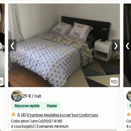
❯
❮
❯
❮
11
29 € / nuit
Réponse rapide
Master
5 (4) |
Chambres Meublées à Louer Tout Confort Lens
Colocation | Lens (62300) | 14 M2
Col
4 couchage(s) | 2 semaines minimum
4 