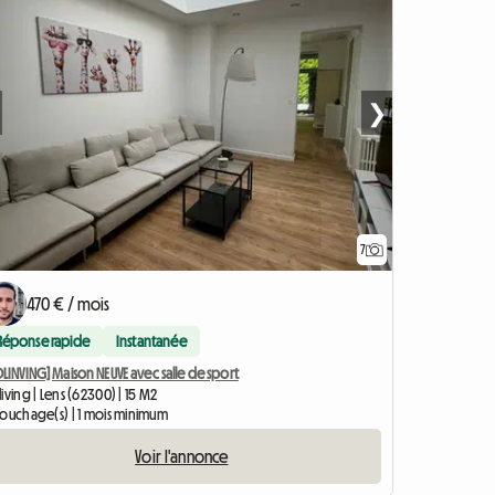
❯
7
470 € / mois
Réponse rapide
Instantanée
LINVING] Maison NEUVE avec salle de sport
iving | Lens (62300) | 15 M2
couchage(s) | 1 mois minimum
Voir l'annonce