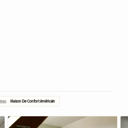
ines
›
Maison De Confort Américain