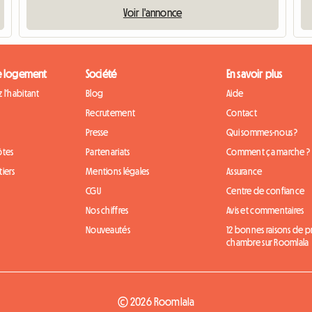
Voir l'annonce
e logement
Société
En savoir plus
 l'habitant
Blog
Aide
Recrutement
Contact
Presse
Qui sommes-nous ?
ôtes
Partenariats
Comment ça marche ?
iers
Mentions légales
Assurance
CGU
Centre de confiance
Nos chiffres
Avis et commentaires
Nouveautés
12 bonnes raisons de 
chambre sur Roomlala
© 2026 Roomlala