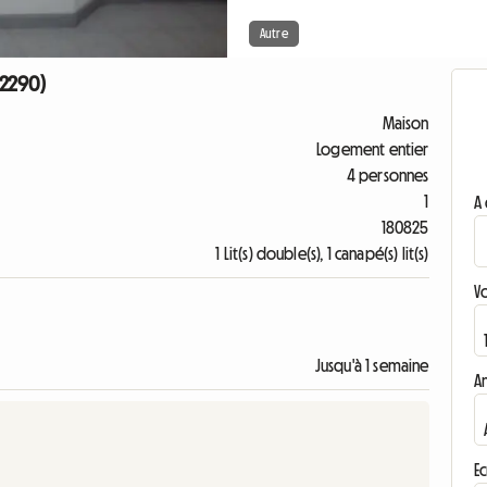
Autre
62290)
Maison
Logement entier
4 personnes
1
A 
180825
1 Lit(s) double(s), 1 canapé(s) lit(s)
V
Jusqu'à 1 semaine
A
Ec