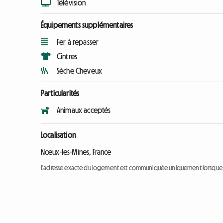
Télévision
Équipements supplémentaires
Fer à repasser
Cintres
Sèche Cheveux
Particularités
Animaux acceptés
Localisation
Nœux-les-Mines, France
L'adresse exacte du logement est communiquée uniquement lorsque l