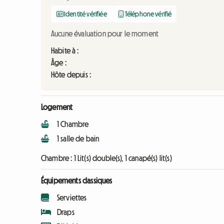
Identité vérifiée
Téléphone vérifié
Aucune évaluation pour le moment
Habite à :
Âge :
Hôte depuis :
Logement
1 Chambre
1 salle de bain
Chambre :
1 Lit(s) double(s), 1 canapé(s) lit(s)
Équipements classiques
Serviettes
Draps