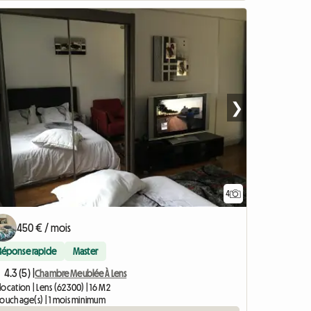
❯
4
450 € / mois
Réponse rapide
Master
4.3 (5) |
Chambre Meublée À Lens
ocation | Lens (62300) | 16 M2
couchage(s) | 1 mois minimum