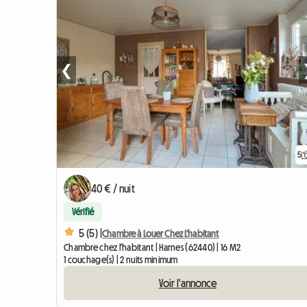
❮
5
40 € / nuit
Vérifié
5 (5) |
Chambre à Louer Chez L'habitant
Chambre chez l'habitant | Harnes (62440) | 16 M2
1 couchage(s) | 2 nuits minimum
Voir l'annonce