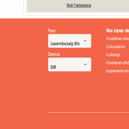
Voir l'annonce
Pays
Nos types d
Chambres chez
Colocations
Devise
Colivings
Chambres d'h
Logements ent