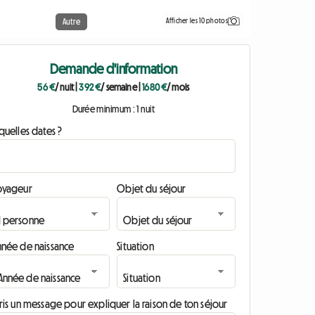
Afficher les 10 photos
Autre
Demande d'information
56 €
/ nuit
|
392 €
/ semaine
|
1680 €
/ mois
Durée minimum : 1 nuit
quelles dates ?
oyageur
Objet du séjour
nnée de naissance
Situation
ris un message pour expliquer la raison de ton séjour