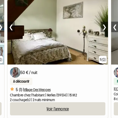
❯
❮
❯
❮
5
50 € / nuit
A découvrir
[CO
5 (1) |
Village Des Weppes
Col
Chambre chez l'habitant | Herlies (59134) | 15 M2
8 
2 couchage(s) | 2 nuits minimum
Voir l'annonce