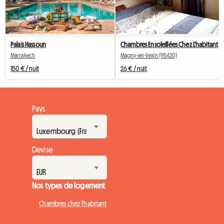
Palais Hassoun
Chambres Ensoleillées Chez L'habitant
Marrakech
Magny-en-Vexin (95420)
150 € / nuit
26 € / nuit
Pays
Devise
Nos types de logement
Chambres chez l'habitant