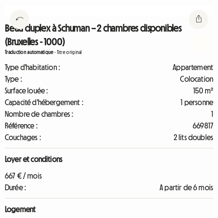
Beau duplex à Schuman – 2 chambres disponibles
(Bruxelles - 1000)
Traduction automatique
-
Titre original
Type d'habitation :
Appartement
Type :
Colocation
Surface louée :
150 m²
Capacité d'hébergement :
1 personne
Nombre de chambres :
1
Référence :
669817
Couchages :
2 lits doubles
Loyer et conditions
667 € / mois
Durée :
A partir de 6 mois
Logement