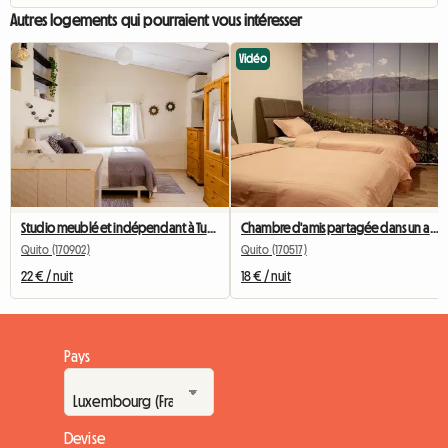
Autres logements qui pourraient vous intéresser
Vidéo
Studio meublé et indépendant à Tumbaco-Quito (Équateur)
Chambre d'amis partagée dans un appartement de 3 chambres
Quito (170902)
Quito (170517)
22 € / nuit
18 € / nuit
Pays
Devise