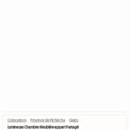
Colocations
›
Province de Pichincha
›
Quito
›
Lumineuse Chambre Meublée-appart Partagé