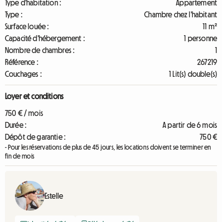
Type d'habitation :
Appartement
Type :
Chambre chez l'habitant
Surface louée :
11 m²
Capacité d'hébergement :
1 personne
Nombre de chambres :
1
Référence :
267219
Couchages :
1 Lit(s) double(s)
Loyer et conditions
750 € / mois
Durée :
A partir de 6 mois
Dépôt de garantie :
750 €
- Pour les réservations de plus de 45 jours, les locations doivent se terminer en
fin de mois
Estelle