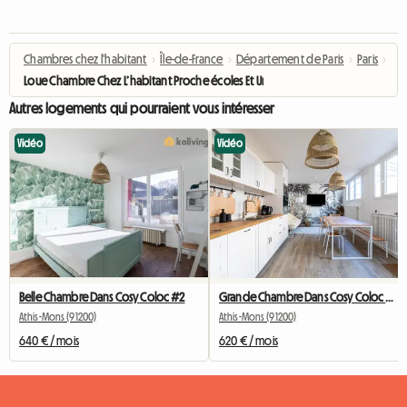
Chambres chez l'habitant
›
Île-de-France
›
Département de Paris
›
Paris
›
Loue Chambre Chez L’habitant Proche écoles Et Université
Autres logements qui pourraient vous intéresser
Vidéo
Vidéo
Belle Chambre Dans Cosy Coloc #2
Grande Chambre Dans Cosy Coloc #5 New York près d'olry
Athis-Mons (91200)
Athis-Mons (91200)
640 € / mois
620 € / mois