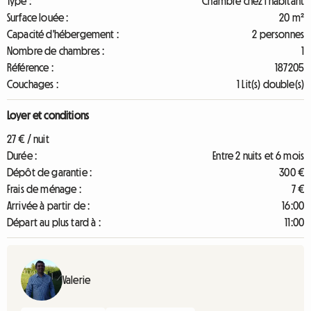
Type :
Chambre chez l'habitant
Surface louée :
20 m²
Capacité d'hébergement :
2 personnes
Nombre de chambres :
1
Référence :
187205
Couchages :
1 Lit(s) double(s)
Loyer et conditions
27 € / nuit
Durée :
Entre 2 nuits et 6 mois
Dépôt de garantie :
300 €
Frais de ménage :
7 €
Arrivée à partir de :
16:00
Départ au plus tard à :
11:00
Valerie