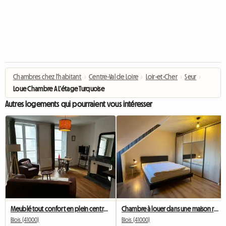
Chambres chez l'habitant
›
Centre-Val de Loire
›
Loir-et-Cher
›
Seur
›
Loue Chambre A L’étage Turquoise
Autres logements qui pourraient vous intéresser
Meublé tout confort en plein centre-ville de Blois 41 m2
Chambre à louer dans une maison rénovée _ champagne
Blois (41000)
Blois (41000)