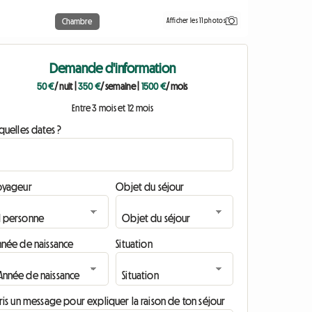
Afficher les 11 photos
Chambre
Demande d'information
50 €
/ nuit
|
350 €
/ semaine
|
1500 €
/ mois
Entre 3 mois et 12 mois
quelles dates ?
oyageur
Objet du séjour
nnée de naissance
Situation
ris un message pour expliquer la raison de ton séjour