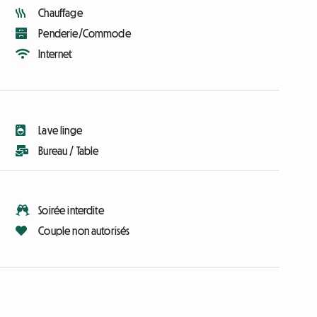
Chauffage
Penderie/Commode
Internet
Lave linge
Bureau / Table
Soirée interdite
Couple non autorisés