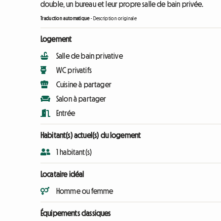
double, un bureau et leur propre salle de bain privée.
Traduction automatique
-
Description originale
Logement
Salle de bain privative
WC privatifs
Cuisine à partager
Salon à partager
Entrée
Habitant(s) actuel(s) du logement
1 habitant(s)
Locataire idéal
Homme ou femme
Équipements classiques