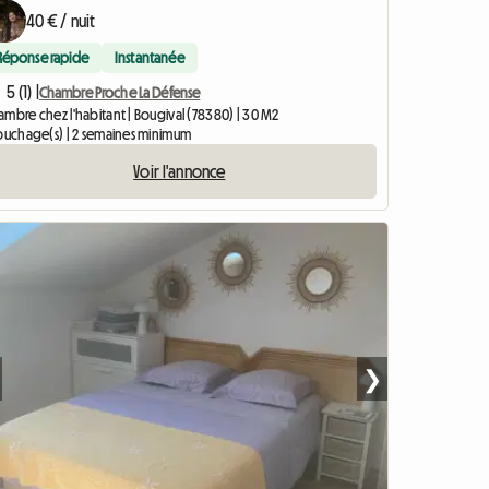
40 € / nuit
Réponse rapide
Instantanée
5 (1) |
Chambre Proche La Défense
mbre chez l'habitant | Bougival (78380) | 30 M2
couchage(s) | 2 semaines minimum
Voir l'annonce
❯