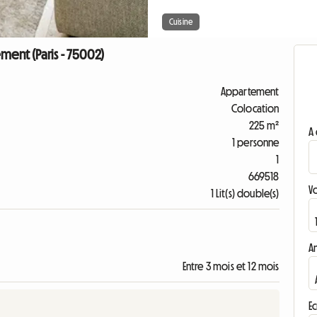
Cuisine
ment (Paris - 75002)
Appartement
Colocation
225 m²
A 
1 personne
1
669518
V
1 Lit(s) double(s)
A
Entre 3 mois et 12 mois
Ec