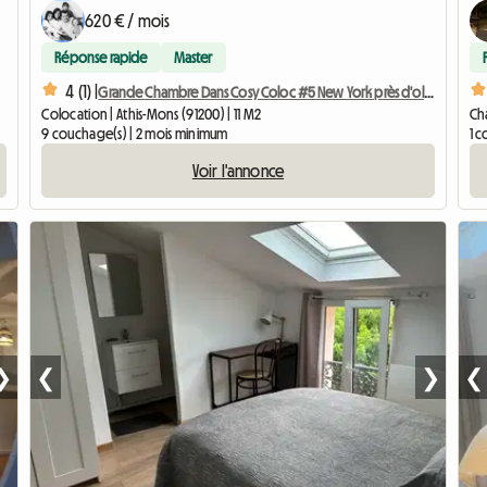
620 € / mois
Réponse rapide
Master
4 (1) |
Grande Chambre Dans Cosy Coloc #5 New York près d'olry
Colocation | Athis-Mons (91200) | 11 M2
Cha
9 couchage(s) | 2 mois minimum
1 
Voir l'annonce
❯
❮
❯
❮