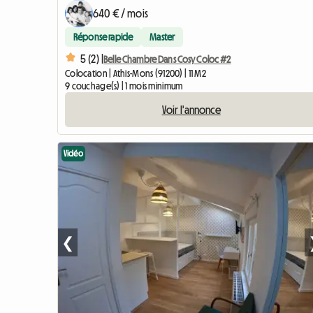
640 € / mois
Réponse rapide
Master
5 (2) |
Belle Chambre Dans Cosy Coloc #2
Colocation | Athis-Mons (91200) | 11 M2
9 couchage(s) | 1 mois minimum
Voir l'annonce
Vidéo
❮