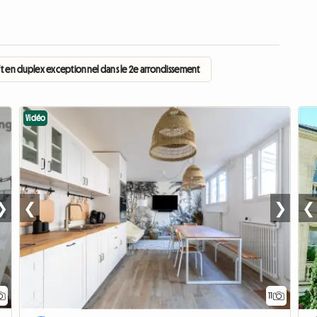
ft en duplex exceptionnel dans le 2e arrondissement
Vidéo
❯
❮
❯
❮
11