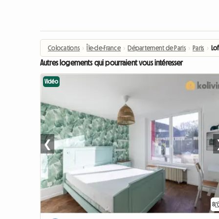
Colocations
›
Île-de-France
›
Département de Paris
›
Paris
›
Lo
Autres logements qui pourraient vous intéresser
Vidéo
❮
8