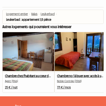
Logement entier
›
Valais
›
Leukerbad
›
Leukerbad : appartement 1,5 pièce
Autres logements qui pourraient vous intéresser
Chambre chez l'habitant au cœur du vieux village
Chambre no 1 à louer avec accès à un balcon
Ayent (1966)
Noble-Contrée (3968)
25 € / nuit
771 € / mois