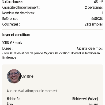
Surface louée :
45 m²
Capacité d'hébergement :
2 personnes
Nombre de chambres :
1
Référence :
668034
Couchages :
2 lits simples
Loyer et conditions
1058 € / mois
Durée :
A partir de 6 mois
- Pour les réservations de plus de 45 jours, les locations doivent se terminer en
fin de mois
Christine
Aucune évaluation pour le moment
Habite à :
Richterswil (Suisse)
Âge :
55 ans