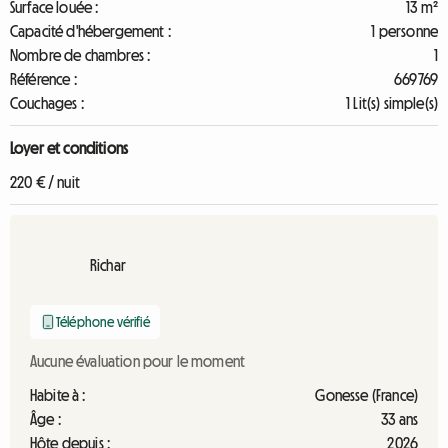
Surface louée :
13 m²
Capacité d'hébergement :
1 personne
Nombre de chambres :
1
Référence :
669769
Couchages :
1 Lit(s) simple(s)
Loyer et conditions
220 € / nuit
Richar
Téléphone vérifié
Aucune évaluation pour le moment
Habite à :
Gonesse (France)
Âge :
33 ans
Hôte depuis :
2026