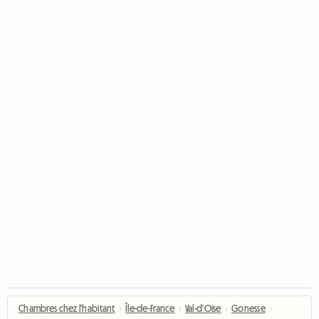
Chambres chez l'habitant
›
Île-de-France
›
Val-d'Oise
›
Gonesse
›