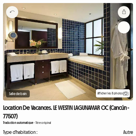
Afficher les 8 photos
Salle de bain
Location De Vacances. LE WESTIN LAGUNAMAR OC (Cancún -
77507)
Traduction automatique
-
Titre original
Type d'habitation :
Autre