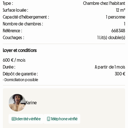
Type :
Chambre chez l'habitant
Surface louée :
12 m²
Capacité d'hébergement :
1 personne
Nombre de chambres :
1
Référence :
668348
Couchages :
1 Lit(s) double(s)
Loyer et conditions
600 € / mois
Durée :
A partir de 1 mois
Dépôt de garantie :
300 €
- Domiciliation possible
Karine
Identité vérifiée
Téléphone vérifié