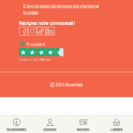
12 bonnes raisons de proposer une chambre sur
Roomlala
Rejoignez notre communauté !
© 2026 Roomlala
Fonctionnement
Connexion
Inscription
+ chambre