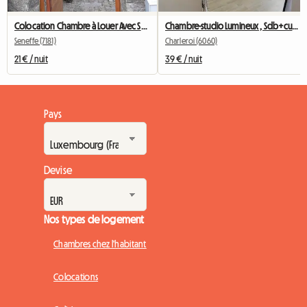
Colocation Chambre à Louer Avec Salle De Bain Privative
Chambre-studio Lumineux , Sdb+cusine Privee
Seneffe (7181)
Charleroi (6060)
21 € / nuit
39 € / nuit
Pays
Devise
Nos types de logement
Chambres chez l'habitant
Colocations