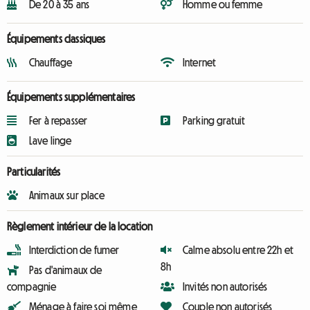
De 20 à 35 ans
Homme ou femme
Équipements classiques
Chauffage
Internet
Équipements supplémentaires
Fer à repasser
Parking gratuit
Lave linge
Particularités
Animaux sur place
Règlement intérieur de la location
Interdiction de fumer
Calme absolu entre 22h et
8h
Pas d'animaux de
compagnie
Invités non autorisés
Ménage à faire soi même
Couple non autorisés