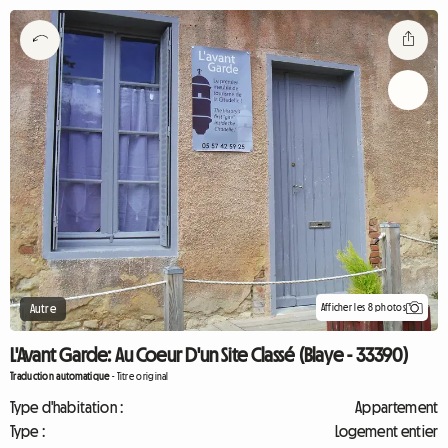
Afficher les 8 photos
Autre
L'Avant Garde: Au Coeur D'un Site Classé (Blaye - 33390)
Traduction automatique
-
Titre original
Type d'habitation :
Appartement
Type :
Logement entier