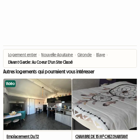
Logement entier
›
Nouvelle-Aquitaine
›
Gironde
›
Blaye
›
L'Avant Garde: Au Coeur D'un Site Classé
Autres logements qui pourraient vous intéresser
Vidéo
Emplacement Du T2
CHAMBRE DE 15 M² CHEZ L'HABITANT