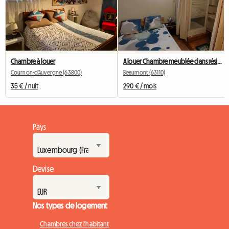
Chambre à louer
A louer Chambre meublée dans résidence de standing .
Cournon-d'Auvergne (63800)
Beaumont (63110)
35 € / nuit
290 € / mois
Pays
Devise
Nos types de logement
Chambres chez l'habitant