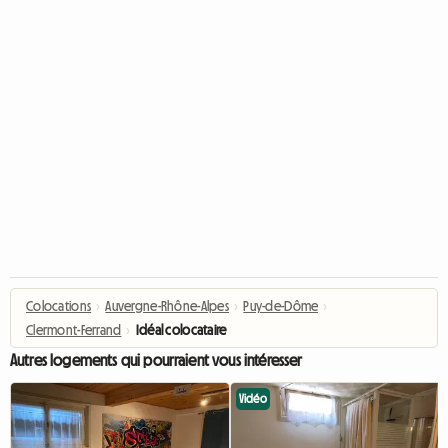
Colocations
›
Auvergne-Rhône-Alpes
›
Puy-de-Dôme
›
Clermont-Ferrand
›
Idéal colocataire
Autres logements qui pourraient vous intéresser
Vidéo