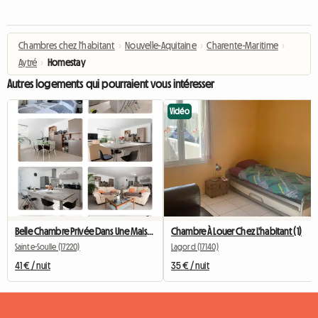
Chambres chez l'habitant
›
Nouvelle-Aquitaine
›
Charente-Maritime
›
Aytré
›
Homestay
Autres logements qui pourraient vous intéresser
Vidéo
Belle Chambre Privée Dans Une Maison Neuve
Chambre À Louer Chez L'habitant (1)
Sainte-Soulle (17220)
Lagord (17140)
41 € / nuit
35 € / nuit