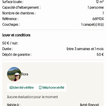
Surface louée :
12 m²
Capacité d'hébergement :
1 personne
Nombre de chambres :
1
Référence :
669924
Couchages :
1 canapé(s) lit(s)
Loyer et conditions
50 € / nuit
Durée :
Entre 3 semaines et 1 mois
Dépôt de garantie :
50 €
Flora
Identité vérifiée
Téléphone vérifié
Aucune évaluation pour le moment
Habite à :
Aytré (France)