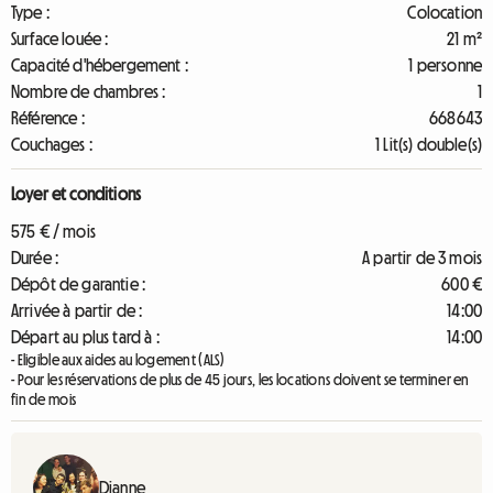
Type :
Colocation
Surface louée :
21 m²
Capacité d'hébergement :
1 personne
Nombre de chambres :
1
Référence :
668643
Couchages :
1 Lit(s) double(s)
Loyer et conditions
575 € / mois
Durée :
A partir de 3 mois
Dépôt de garantie :
600 €
Arrivée à partir de :
14:00
Départ au plus tard à :
14:00
- Eligible aux aides au logement (ALS)
- Pour les réservations de plus de 45 jours, les locations doivent se terminer en
fin de mois
Dianne