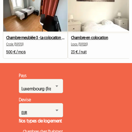
Chambre meublée 3 - La colocation du Fresnoy
Chambre en colocation
Croix (59170)
Loos (59120)
500 € / mois
23 € / nuit
Pays
Devise
Nos types de logement
Chambres chez l'habitant