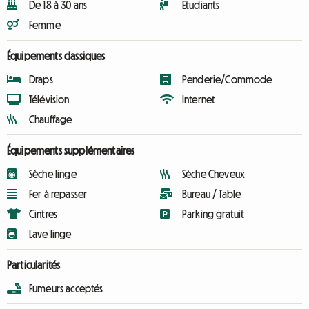
De 18 à 30 ans
Etudiants
Femme
Équipements classiques
Draps
Penderie/Commode
Télévision
Internet
Chauffage
Équipements supplémentaires
Sèche linge
Sèche Cheveux
Fer à repasser
Bureau / Table
Cintres
Parking gratuit
Lave linge
Particularités
Fumeurs acceptés