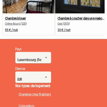
Chambre à louer
Chambre à coucher dans une maison au calme
Chêne-Bourg (1225)
Gex (01170)
55 € / nuit
30 € / nuit
Pays
Devise
Nos types de logement
Chambres chez l'habitant
Colocations