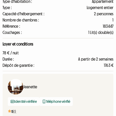
Type d'habitation :
Appartement
Type :
Logement entier
Capacité d'hébergement :
2 personnes
Nombre de chambres :
1
Référence :
183447
Couchages :
1 Lit(s) double(s)
Loyer et conditions
78 € / nuit
Durée :
A partir de 2 semaines
Dépôt de garantie :
1763 €
Jeanette
Identité vérifiée
Téléphone vérifié
5
(1)