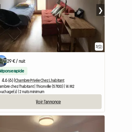
❯
3
29 € / nuit
Réponse rapide
4.6 (6) |
Chambre Privée Chez L.habitant
mbre chez l'habitant | Thionville (57100) | 14 M2
ouchage(s) | 2 nuits minimum
Voir l'annonce