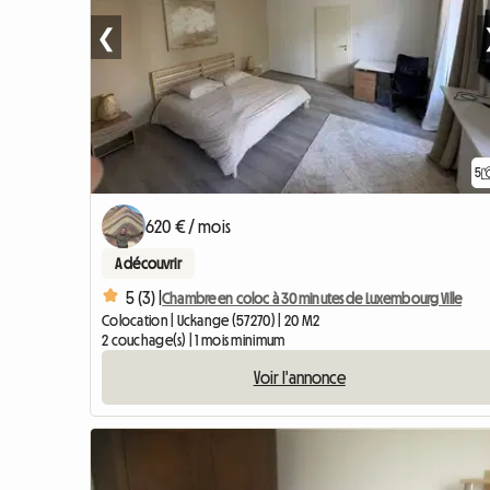
❮
5
620 € / mois
A découvrir
5 (3) |
Chambre en coloc à 30 minutes de Luxembourg Ville
Colocation | Uckange (57270) | 20 M2
2 couchage(s) | 1 mois minimum
Voir l'annonce