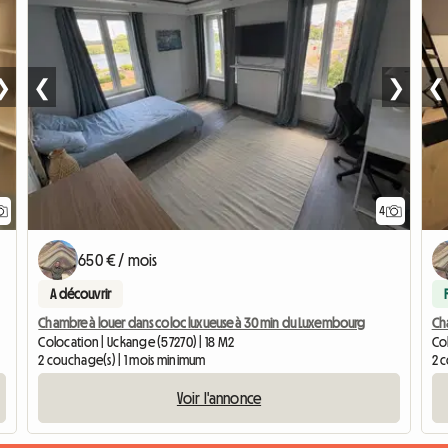
❯
❮
❯
❮
4
Accéd
650 € / mois
A découvrir
Chambre à louer dans coloc luxueuse à 30 min du Luxembourg
Ch
Colocation | Uckange (57270) | 18 M2
Col
2 couchage(s) | 1 mois minimum
2 
Voir l'annonce