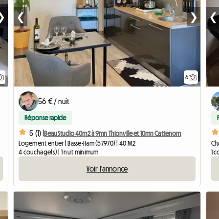
❯
❮
❯
❮
6
56 € / nuit
Réponse rapide
5 (1) |
Beau Studio 40m2 à 9mn Thionville et 10mn Cattenom
Logement entier | Basse-Ham (57970) | 40 M2
Cha
4 couchage(s) | 1 nuit minimum
1 c
Voir l'annonce