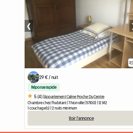
❮
2
29 € / nuit
Réponse rapide
5 (4) |
Appartement Calme Proche Du Centre
Chambre chez l'habitant | Thionville (57100) | 12 M2
1 couchage(s) | 2 nuits minimum
Voir l'annonce