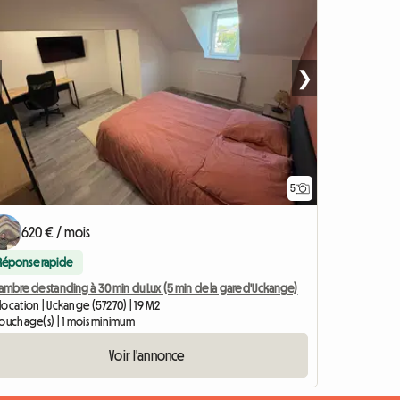
❯
5
er à l'annonce
620 € / mois
Réponse rapide
ambre de standing à 30 min du Lux (5 min de la gare d'Uckange)
ocation | Uckange (57270) | 19 M2
couchage(s) | 1 mois minimum
Voir l'annonce