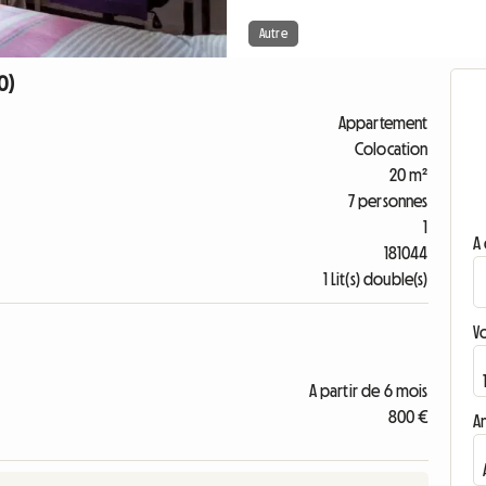
Autre
0)
Appartement
Colocation
20 m²
7 personnes
1
A 
181044
1 Lit(s) double(s)
V
A partir de 6 mois
800 €
A