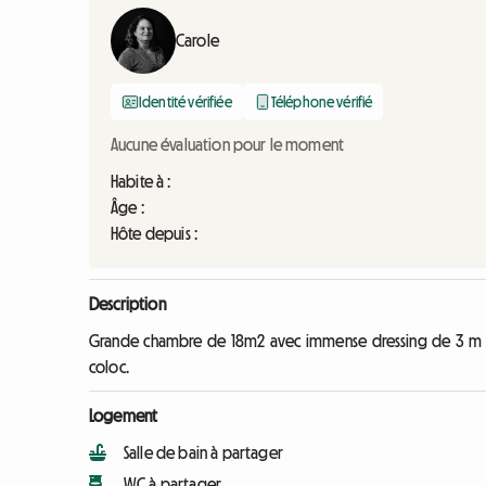
Carole
Identité vérifiée
Téléphone vérifié
Aucune évaluation pour le moment
Habite à :
Âge :
Hôte depuis :
Description
Grande chambre de 18m2 avec immense dressing de 3 m et 
coloc.
Logement
Salle de bain à partager
WC à partager