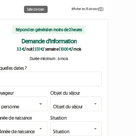
Afficher les 15 photos
Salle de bain
Répond en général en moins de 2 heures
Demande d'information
33 €
/ nuit
|
231 €
/ semaine
|
1000 €
/ mois
Durée minimum : 6 mois
quelles dates ?
oyageur
Objet du séjour
nnée de naissance
Situation