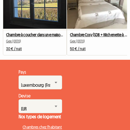
Chambre à coucher dans une maison au calme
Chambre Cosy (SDB + Kitchenette à Partager Avec 1 Pers)
Gex (01170)
Gex (01170)
30 € / nuit
50 € / nuit
Pays
Devise
Nos types de logement
Chambres chez l'habitant