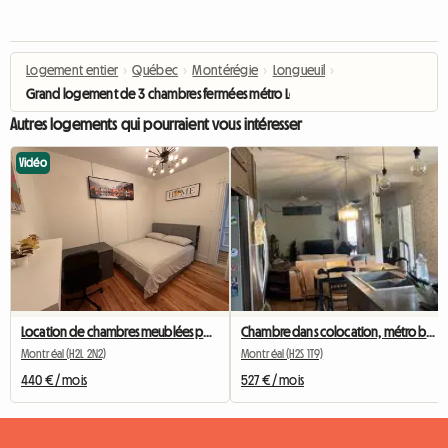
Logement entier
›
Québec
›
Montérégie
›
Longueuil
›
Grand logement de 3 chambres fermées métro Longueuil
Autres logements qui pourraient vous intéresser
Vidéo
Location de chambres meublées pour étudiants à Montréal
Chambre dans colocation, métro beubien
Montréal (H2L 2N2)
Montréal (H2S 1T9)
440 € / mois
527 € / mois