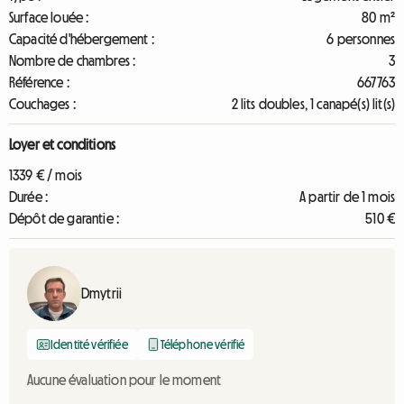
Surface louée :
80 m²
Capacité d'hébergement :
6 personnes
Nombre de chambres :
3
Référence :
667763
Couchages :
2 lits doubles, 1 canapé(s) lit(s)
Loyer et conditions
1339 € / mois
Durée :
A partir de 1 mois
Dépôt de garantie :
510 €
Dmytrii
Identité vérifiée
Téléphone vérifié
Aucune évaluation pour le moment