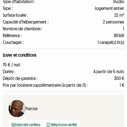
Type d'habitation :
Studio
Type :
Logement entier
Surface louée :
22 m²
Capacité d'hébergement :
2 personnes
Nombre de chambres :
1
Référence :
181168
Couchages :
1 canapé(s) lit(s)
Loyer et conditions
75 € / nuit
Durée :
A partir de 5 nuits
Dépôt de garantie :
300 €
Prix par locataire supplémentaire (à partir de 0) :
1 €
Patrice
Identité vérifiée
Téléphone vérifié