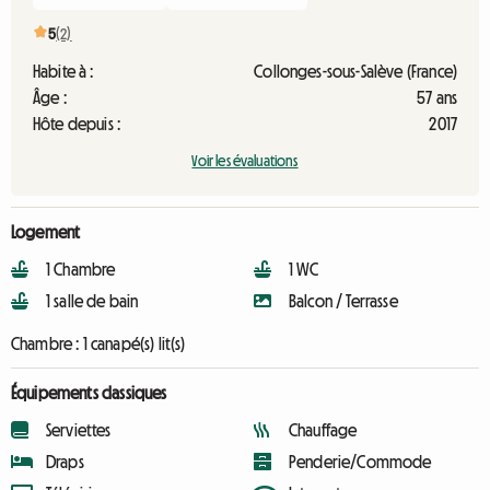
5
(2)
Habite à :
Collonges-sous-Salève (France)
Âge :
57 ans
Hôte depuis :
2017
Voir les évaluations
Logement
1 Chambre
1 WC
1 salle de bain
Balcon / Terrasse
Chambre :
1 canapé(s) lit(s)
Équipements classiques
Serviettes
Chauffage
Draps
Penderie/Commode