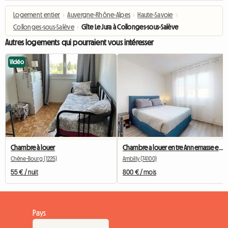
Logement entier
›
Auvergne-Rhône-Alpes
›
Haute-Savoie
›
Collonges-sous-Salève
›
Gîte Le Jura à Collonges-sous-Salève
Autres logements qui pourraient vous intéresser
Vidéo
Chambre à louer
Chambre a louer entre Annemasse et Genève
Chêne-Bourg (1225)
Ambilly (74100)
55 € / nuit
800 € / mois
Pays