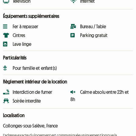
Télévision
Internet
Équipements supplémentaires
Fer à repasser
Bureau / Table
Cintres
Parking gratuit
Lave linge
Particularités
Pour famille et enfant(s)
Règlement intérieur de la location
Interdiction de fumer
Calme absolu entre 22h et
8h
Soirée interdite
Localisation
Collonges-sous-Salève, France
L'adresse exacte du logement est communiquée uniquement lorsque la