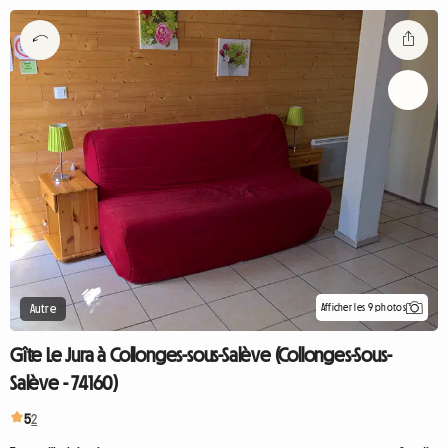
Afficher les 9 photos
Autre
Gîte Le Jura à Collonges-sous-Salève (Collonges-Sous-
Salève - 74160)
5
2