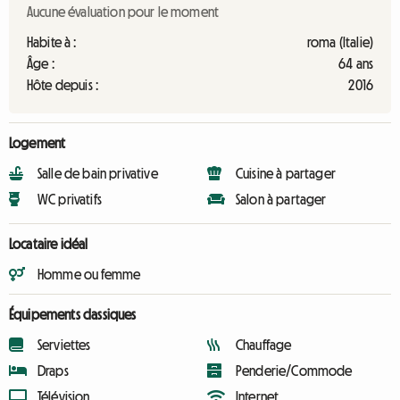
Aucune évaluation pour le moment
Habite à :
roma (Italie)
Âge :
64 ans
Hôte depuis :
2016
Logement
Salle de bain privative
Cuisine à partager
WC privatifs
Salon à partager
Locataire idéal
Homme ou femme
Équipements classiques
Serviettes
Chauffage
Draps
Penderie/Commode
Télévision
Internet