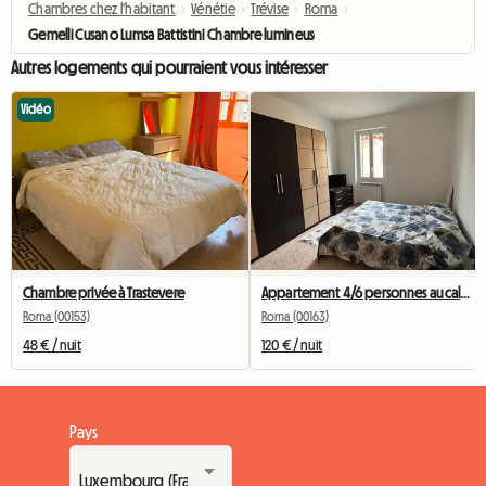
Chambres chez l'habitant
›
Vénétie
›
Trévise
›
Roma
›
Gemelli Cusano Lumsa Battistini Chambre lumineuse
Autres logements qui pourraient vous intéresser
Vidéo
Chambre privée à Trastevere
Appartement 4/6 personnes au calme
Roma (00153)
Roma (00163)
48 € / nuit
120 € / nuit
Pays