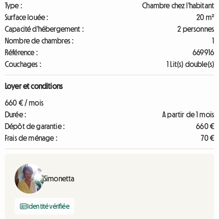
Type :
Chambre chez l'habitant
Surface louée :
20 m²
Capacité d'hébergement :
2 personnes
Nombre de chambres :
1
Référence :
669916
Couchages :
1 Lit(s) double(s)
Loyer et conditions
660 € / mois
Durée :
A partir de 1 mois
Dépôt de garantie :
660 €
Frais de ménage :
70 €
Simonetta
Identité vérifiée