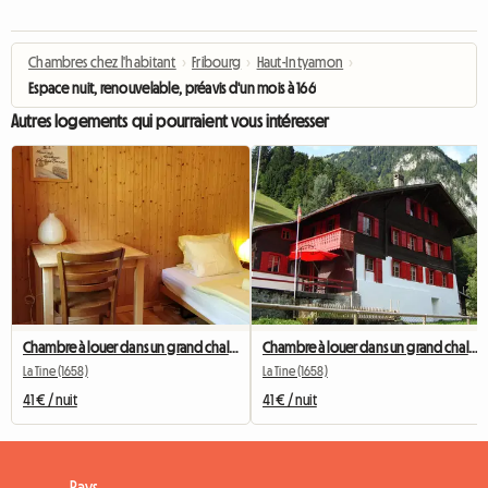
Chambres chez l'habitant
›
Fribourg
›
Haut-Intyamon
›
Espace nuit, renouvelable, préavis d'un mois à 1669 Neirivue
Autres logements qui pourraient vous intéresser
Chambre à louer dans un grand chalet - 1pJ
Chambre à louer dans un grand chalet - 1pR
La Tine (1658)
La Tine (1658)
41 € / nuit
41 € / nuit
Pays