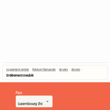
Logement entier
›
Région Flamande
›
Anvers
›
Anvers
›
Entièrement meublé
Pays