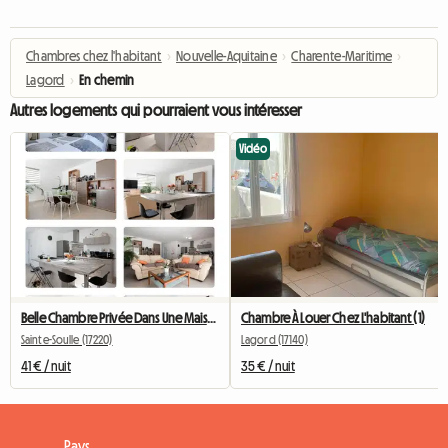
Chambres chez l'habitant
›
Nouvelle-Aquitaine
›
Charente-Maritime
›
Lagord
›
En chemin
Autres logements qui pourraient vous intéresser
Vidéo
Belle Chambre Privée Dans Une Maison Neuve
Chambre À Louer Chez L'habitant (1)
Sainte-Soulle (17220)
Lagord (17140)
41 € / nuit
35 € / nuit
Pays