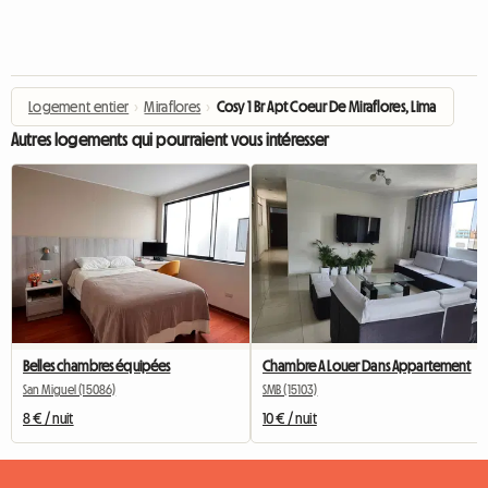
Logement entier
›
Miraflores
›
Cosy 1 Br Apt Coeur De Miraflores, Lima
Autres logements qui pourraient vous intéresser
Belles chambres équipées
Chambre A Louer Dans Appartement
San Miguel (15086)
SMB (15103)
8 € / nuit
10 € / nuit