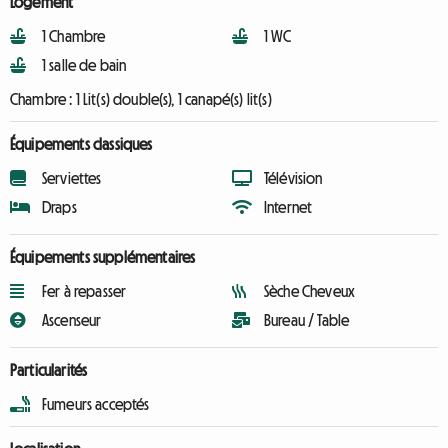
Logement
1 Chambre
1 WC
1 salle de bain
Chambre :
1 Lit(s) double(s), 1 canapé(s) lit(s)
Équipements classiques
Serviettes
Télévision
Draps
Internet
Équipements supplémentaires
Fer à repasser
Sèche Cheveux
Ascenseur
Bureau / Table
Particularités
Fumeurs acceptés