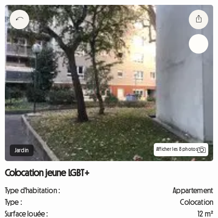
Afficher les 8 photos
Jardin
Colocation jeune LGBT+
Type d'habitation :
Appartement
Type :
Colocation
Surface louée :
12 m²