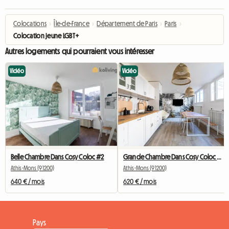
Colocations
›
Île-de-France
›
Département de Paris
›
Paris
›
Colocation jeune LGBT+
Autres logements qui pourraient vous intéresser
Vidéo
Vidéo
Belle Chambre Dans Cosy Coloc #2
Grande Chambre Dans Cosy Coloc #5 New York près d'olry
Athis-Mons (91200)
Athis-Mons (91200)
640 € / mois
620 € / mois
Pays