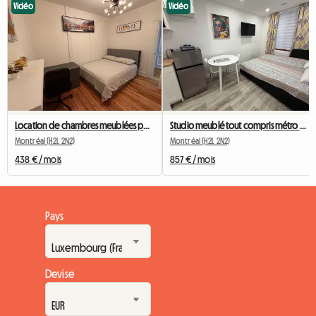
Vidéo
Vidéo
Location de chambres meublées pour étudiants à Montréal
Studio meublé tout compris métro Berri UQAM
Montréal (H2L 2N2)
Montréal (H2L 2N2)
438 € / mois
857 € / mois
Pays
Devise