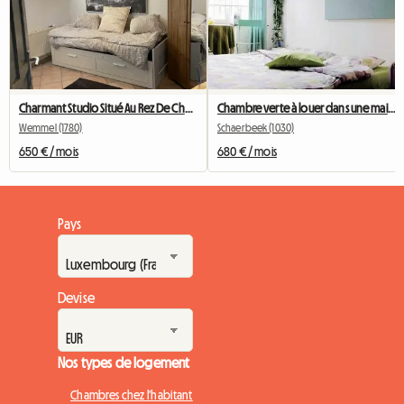
Charmant Studio Situé Au Rez De Chaussée
Chambre verte à louer dans une maison à Bruxelles
Wemmel (1780)
Schaerbeek (1030)
650 € / mois
680 € / mois
Pays
Devise
Nos types de logement
Chambres chez l'habitant