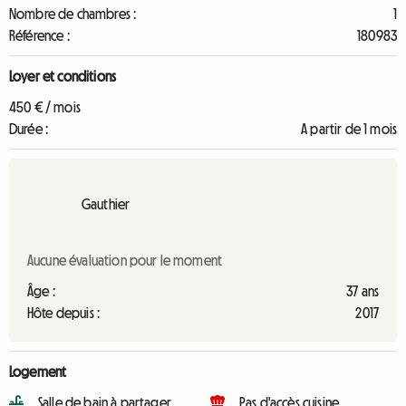
Nombre de chambres :
1
Référence :
180983
Loyer et conditions
450 € / mois
Durée :
A partir de 1 mois
Gauthier
Aucune évaluation pour le moment
Âge :
37 ans
Hôte depuis :
2017
Logement
Salle de bain à partager
Pas d'accès cuisine