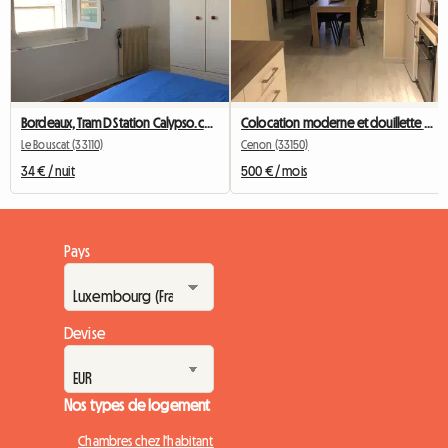
Bordeaux, Tram D Station Calypso.ch+SDB+wc Privées
Colocation moderne et douillette Cenon/Bastide – 2 chambres disponibles
Le Bouscat (33110)
Cenon (33150)
34 € / nuit
500 € / mois
Pays
Devise
Nos types de logement
Chambres chez l'habitant