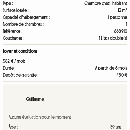
Type :
Chambre chez l'habitant
Surface louée :
13 m²
Capacité d'hébergement :
1 personne
Nombre de chambres :
1
Référence :
668910
Couchages :
1 Lit(s) double(s)
Loyer et conditions
582 € / mois
Durée :
A partir de 6 mois
Dépôt de garantie :
480 €
Guillaume
Aucune évaluation pour le moment
Âge :
39 ans