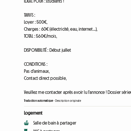
IDÉAL POUR : Étudiants !
TARIFS :
Loyer : 500€,
Charges : 60€ (électricité, eau, internet...),
TOTAL : 560€/mois,
DISPONIBILITÉ : Début juillet
CONDITIONS :
Pas d'animaux,
Contact direct possible,
Veuillez me contacter après avoir lu l'annonce ! Dossier sér
Traduction automatique
-
Description originale
Logement
Salle de bain à partager