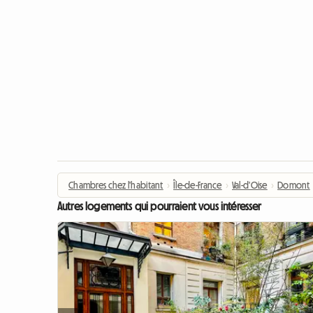
Chambres chez l'habitant
›
Île-de-France
›
Val-d'Oise
›
Domont
Autres logements qui pourraient vous intéresser