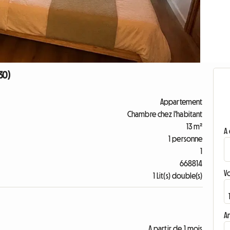
30)
Appartement
Chambre chez l'habitant
13 m²
A 
1 personne
1
668814
V
1 Lit(s) double(s)
A
A partir de 1 mois