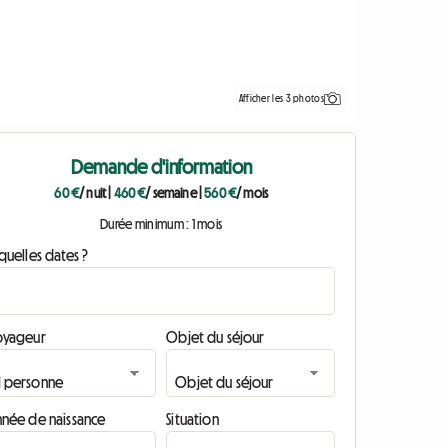
Afficher les 3 photos
Demande d'information
60 €
/ nuit
|
460 €
/ semaine
|
560 €
/ mois
Durée minimum : 1 mois
quelles dates ?
oyageur
Objet du séjour
nnée de naissance
Situation