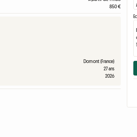
850 €
Ec
Domont (France)
27 ans
2026